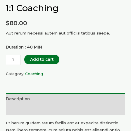
1:1 Coaching
$
80.00
Aut rerum necessi autem aut officiis tatibus saepe.
Duration : 40 MIN
1:1
Add to cart
Coaching
quantity
Category:
Coaching
Description
Reviews (0)
Et harum quidem rerum facilis est et expedita distinctio.
Nam libero tempore, cum soluta nobis est eligendi optio